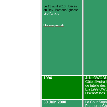
Le 13 avril 2010 : Décès
du
Rev
. Pasteur
Agbaossi
Lire l’article
Lire son portrait
1996
J. K. OWOD
Côte d'Ivoire 
de tutelle des
En 1999
OWOD
Oschoffistes
.
30 Juin 2000
La Cour Sup
Pasteur et Ch