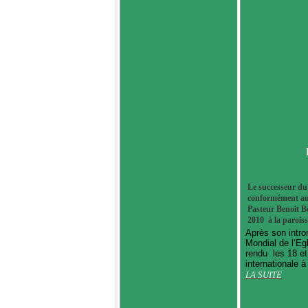
Le successeur d
conformément aux 
Pasteur Benoit B
2010 à la parois
Après son intro
Mondial de l’E
rendu
les 18 e
internationale 
LA SUITE