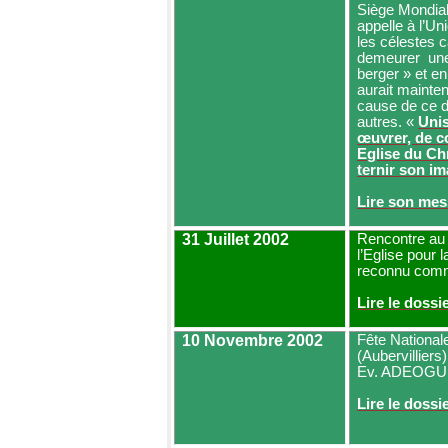
Siège Mondial 
appelle à l’Un
les célestes c
demeurer
une
berger » et en
aurait mainten
cause de ce de
autres. «
Unis
œuvrer, de co
Eglise du Chr
ternir son i
Lire son me
31 Juillet 2002
Rencontre au
l’Eglise pour l
reconnu comm
Lire le dossi
10 Novembre 2002
Fête National
(Aubervilliers
Ev. ADEOGUN,
Lire le dossi