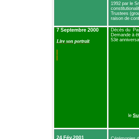
1992 par le S
constitutiona
Trustees (grou
raison de cont
7 Septembre 2000
Décès du
Pa
Demande à êtr
53è anniversai
Lire son portrait
le
Su
24 Fév.2001
Cérémonies d'