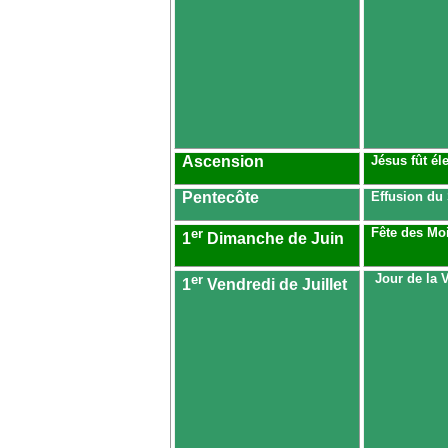
Ascension
Jésus fût él
Pentecôte
Effusion du
er
Fête des Mo
1
Dimanche de Juin
er
Jour de
la 
1
Vendredi de Juillet