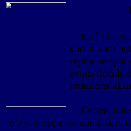
E
n l’absenc
concernant not
reprochée par 
avons décidé d
intitulons «
Lum
Certes, nou
n’ayant reçu aucune instruct