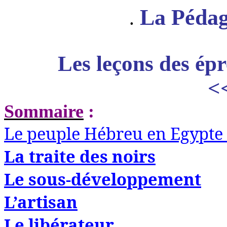
La Pédag
.
Les leçons des ép
<
Sommaire
:
Le peuple Hébreu en Egypte e
La traite des noirs
Le sous-développement
L’artisan
Le libérateur