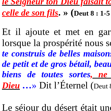
le Seigneur ton Dieu faisait 
. » (
celle de son fils
Deut
8 : 1-5
Et il ajoute et met en gar
lorsque la prospérité nous s
te construis de belles maison
de petit et de gros bétail, be
biens de toutes sortes
, ne
…
»
Dit l’Éternel (
Dieu
Deut
8
Le séjour du désert était un